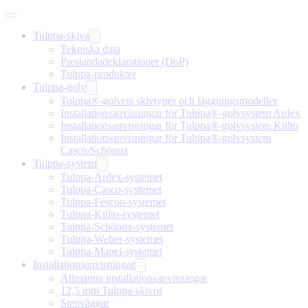
Tulppa-skiva
Tekniska data
Prestandadeklarationer (DoP)
Tulppa-produkter
Tulppa-golv
Tulppa®-golvets skivtyper och läggningsmodeller
Installationsanvisningar för Tulppa®-golvsystem Ardex
Installationsanvisningar för Tulppa®-golvsystem Kiilto
Installationsanvisningar för Tulppa®-golvsystem
Casco/Schönox
Tulppa-system
Tulppa-Ardex-systemet
Tulppa-Casco-systemet
Tulppa-Fescon-systemet
Tulppa-Kiilto-systemet
Tulppa-Schönox-systemet
Tulppa-Weber-systemet
Tulppa-Mapei-systemet
Installationsanvisningar
Allmänna installationsanvisningar
12,5 mm Tulppa-skivor
Stenväggar