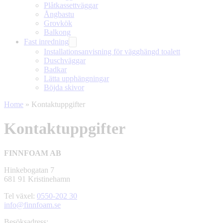
Plåtkassettväggar
Ångbastu
Grovkök
Balkong
Fast inredning
Installationsanvisning för vägghängd toalett
Duschväggar
Badkar
Lätta upphängningar
Böjda skivor
Home
»
Kontaktuppgifter
Kontaktuppgifter
FINNFOAM AB
Hinkebogatan 7
681 91 Kristinehamn
Tel växel:
0550-202 30
info@finnfoam.se
Besöksadress: