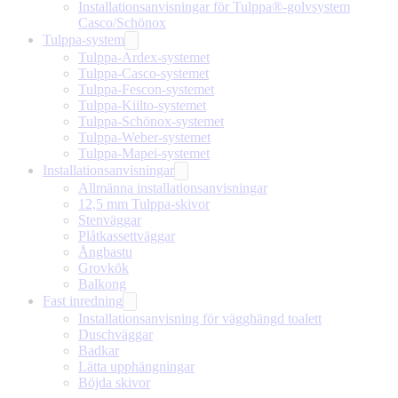
Installationsanvisningar för Tulppa®-golvsystem
Casco/Schönox
Tulppa-system
Tulppa-Ardex-systemet
Tulppa-Casco-systemet
Tulppa-Fescon-systemet
Tulppa-Kiilto-systemet
Tulppa-Schönox-systemet
Tulppa-Weber-systemet
Tulppa-Mapei-systemet
Installationsanvisningar
Allmänna installationsanvisningar
12,5 mm Tulppa-skivor
Stenväggar
Plåtkassettväggar
Ångbastu
Grovkök
Balkong
Fast inredning
Installationsanvisning för vägghängd toalett
Duschväggar
Badkar
Lätta upphängningar
Böjda skivor