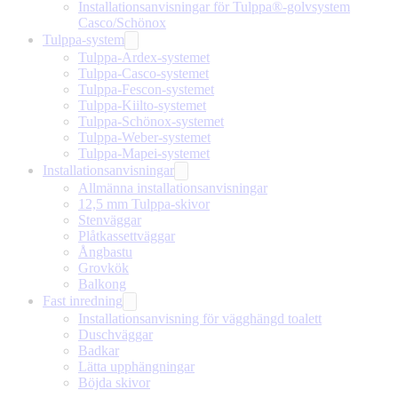
Installationsanvisningar för Tulppa®-golvsystem
Casco/Schönox
Tulppa-system
Tulppa-Ardex-systemet
Tulppa-Casco-systemet
Tulppa-Fescon-systemet
Tulppa-Kiilto-systemet
Tulppa-Schönox-systemet
Tulppa-Weber-systemet
Tulppa-Mapei-systemet
Installationsanvisningar
Allmänna installationsanvisningar
12,5 mm Tulppa-skivor
Stenväggar
Plåtkassettväggar
Ångbastu
Grovkök
Balkong
Fast inredning
Installationsanvisning för vägghängd toalett
Duschväggar
Badkar
Lätta upphängningar
Böjda skivor