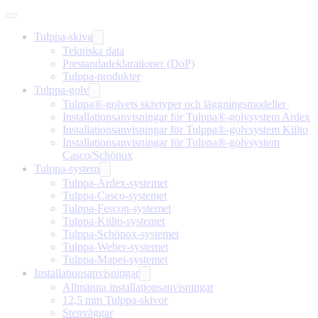
Tulppa-skiva
Tekniska data
Prestandadeklarationer (DoP)
Tulppa-produkter
Tulppa-golv
Tulppa®-golvets skivtyper och läggningsmodeller
Installationsanvisningar för Tulppa®-golvsystem Ardex
Installationsanvisningar för Tulppa®-golvsystem Kiilto
Installationsanvisningar för Tulppa®-golvsystem
Casco/Schönox
Tulppa-system
Tulppa-Ardex-systemet
Tulppa-Casco-systemet
Tulppa-Fescon-systemet
Tulppa-Kiilto-systemet
Tulppa-Schönox-systemet
Tulppa-Weber-systemet
Tulppa-Mapei-systemet
Installationsanvisningar
Allmänna installationsanvisningar
12,5 mm Tulppa-skivor
Stenväggar