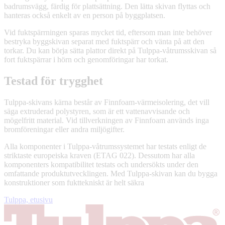
badrumsvägg, färdig för plattsättning. Den lätta skivan flyttas och
hanteras också enkelt av en person på byggplatsen.
Vid fuktspärrningen sparas mycket tid, eftersom man inte behöver
bestryka byggskivan separat med fuktspärr och vänta på att den
torkar. Du kan börja sätta plattor direkt på Tulppa-våtrumsskivan så
fort fuktspärrar i hörn och genomföringar har torkat.
Testad för trygghet
Tulppa-skivans kärna består av Finnfoam-värmeisolering, det vill
säga extruderad polystyren, som är ett vattenavvisande och
mögelfritt material. Vid tillverkningen av Finnfoam används inga
bromföreningar eller andra miljögifter.
Alla komponenter i Tulppa-våtrumssystemet har testats enligt de
striktaste europeiska kraven (ETAG 022). Dessutom har alla
komponenters kompatibilitet testats och undersökts under den
omfattande produktutvecklingen. Med Tulppa-skivan kan du bygga
konstruktioner som fukttekniskt är helt säkra
Tulppa, etusivu