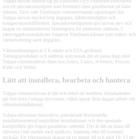
Tulppa-skivan baserar sig på Finnfoam Oy:s Finnfoam-isolerskiva
och ett specialcementputs som förstärkts med glasfibernät på båda
sidorna. Tack vare Finnfoams vattenavvisande egenskaper har
Tulppa-skivan mycket hög ångspärr, fuktbeständighet och
kompressionshållfasthet. Specialcementputsen gör skivan styv och
skapar en standardiserad fästningsyta för plattornas sättbruk. I
ytterväggskonstruktioner fungerar Finnfoam-kärnan som vatten- och
värmeisolering samt ångspärr.
Våtrumslösningen är CE-märkt och ETA-godkänd.
Tätningsprodukter och sättbruk som testats för att passa ihop med
Tulppa-våtrumsskivan finns hos Ardex, Casco, Schönox, Fescon,
Kiilto och Weber.
Lätt att installera, bearbeta och hantera
Tulppa-våtrumsskivan är lätt och enkel att bearbeta. Installationen
går fort även i trånga utrymmen, vilket sparar flera dagars arbete vid
våtrumsinstallationer.
Tulppa-skivornas innovativa, patenterade horisontella
installationsmetod underlättar installationen och den spontade
kantprofilen gör fogen garanterat vattentät. Det är lätt att skära till
skivorna i rätt storlek med mattkniv, handsåg eller till exempel
sticksåg. En yrkesperson skapar på en timme till och med 10–15 m²