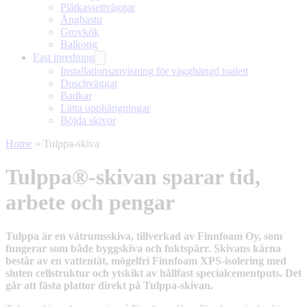
Plåtkassettväggar
Ångbastu
Grovkök
Balkong
Fast inredning
Installationsanvisning för vägghängd toalett
Duschväggar
Badkar
Lätta upphängningar
Böjda skivor
Home
»
Tulppa-skiva
Tulppa®-skivan sparar tid,
arbete och pengar
Tulppa är en våtrumsskiva, tillverkad av Finnfoam Oy, som
fungerar som både byggskiva och fuktspärr. Skivans kärna
består av en vattentät, mögelfri Finnfoam XPS-isolering med
sluten cellstruktur och ytskikt av hållfast specialcementputs. Det
går att fästa plattor direkt på Tulppa-skivan.