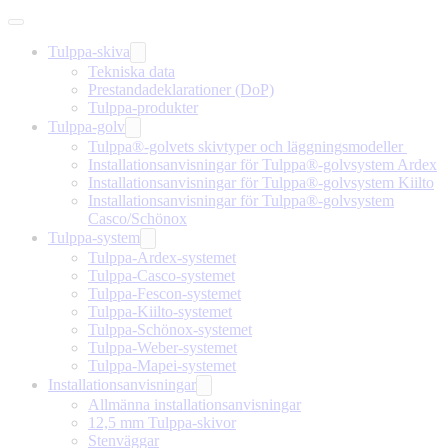
Tulppa-skiva
Tekniska data
Prestandadeklarationer (DoP)
Tulppa-produkter
Tulppa-golv
Tulppa®-golvets skivtyper och läggningsmodeller
Installationsanvisningar för Tulppa®-golvsystem Ardex
Installationsanvisningar för Tulppa®-golvsystem Kiilto
Installationsanvisningar för Tulppa®-golvsystem
Casco/Schönox
Tulppa-system
Tulppa-Ardex-systemet
Tulppa-Casco-systemet
Tulppa-Fescon-systemet
Tulppa-Kiilto-systemet
Tulppa-Schönox-systemet
Tulppa-Weber-systemet
Tulppa-Mapei-systemet
Installationsanvisningar
Allmänna installationsanvisningar
12,5 mm Tulppa-skivor
Stenväggar