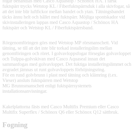
fogar behandlas med Casco Aquastop / Schönox HA. I färsk
fuktspärr trycks Wetstop KL / Fiberfuktspärrsduk i alla skivfogar, så
att det inte blir luftfickor mellan bandet och ytan. Tätningsbandet
täcks ännu helt och hållet med fuktspärr. Möjliga spontskador vid
skivinstalleringen lappas med Casco Aquastop / Schönox HA
fuktspärr och Wetstop KL / Fiberfuktspärrsband.
Rörgenomföringen görs med Wetstop MP rörsmanschett. Vid
tätning, se till att det inte blir torkad installeringslim mellan
genomföringen och röret. I golvavloppsfogar förseglas golvavloppet
och Tulppa-golvskivan med Casco Aquaseal innan det
sammanfogas med golvavloppet. Det fuktiga installeringslimmet och
avgradet jämnas ut runt golvavloppets förhöjningsring.
För en rund golvbrunn i plast med tätning och klämring (t.ex.
Vieser) ansluts fuktspärren med Wetstop
MG Brunnsmanschett enligt fuktspärrsystemets
installationsanvisningar.
Kakelplattorna fästs med Casco Multifix Premium eller Casco
Multifix Superflex / Schönox Q6 eller Schönox Q12 sättbruk.
Fogning