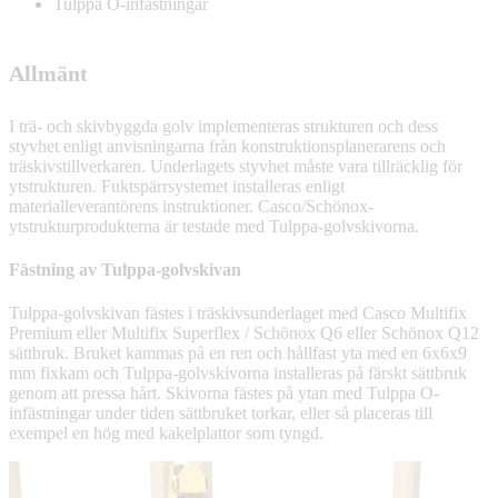
Tulppa O-infästningar
Allmänt
I trä- och skivbyggda golv implementeras strukturen och dess
styvhet enligt anvisningarna från konstruktionsplanerarens och
träskivstillverkaren. Underlagets styvhet måste vara tillräcklig för
ytstrukturen. Fuktspärrsystemet installeras enligt
materialleverantörens instruktioner. Casco/Schönox-
ytstrukturprodukterna är testade med Tulppa-golvskivorna.
Fästning av Tulppa-golvskivan
Tulppa-golvskivan fästes i träskivsunderlaget med Casco Multifix
Premium eller Multifix Superflex / Schönox Q6 eller Schönox Q12
sättbruk. Bruket kammas på en ren och hållfast yta med en 6x6x9
mm fixkam och Tulppa-golvskivorna installeras på färskt sättbruk
genom att pressa hårt. Skivorna fästes på ytan med Tulppa O-
infästningar under tiden sättbruket torkar, eller så placeras till
exempel en hög med kakelplattor som tyngd.