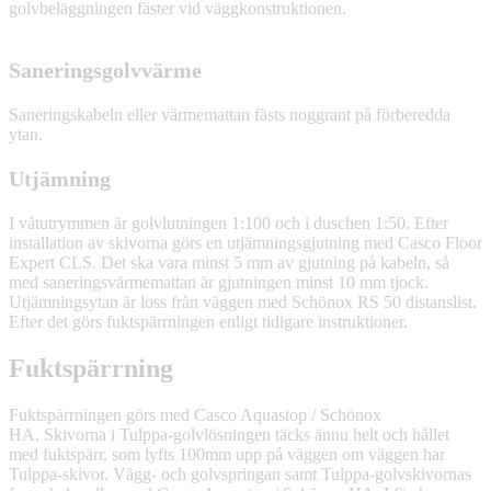
golvbeläggningen fäster vid väggkonstruktionen.
Saneringsgolvvärme
Saneringskabeln eller värmemattan fästs noggrant på förberedda
ytan.
Utjämning
I våtutrymmen är golvlutningen 1:100 och i duschen 1:50. Efter
installation av skivorna görs en utjämningsgjutning med Casco Floor
Expert CLS. Det ska vara minst 5 mm av gjutning på kabeln, så
med saneringsvärmemattan är gjutningen minst 10 mm tjock.
Utjämningsytan är loss från väggen med Schönox RS 50 distanslist.
Efter det görs fuktspärrningen enligt tidigare instruktioner.
Fuktspärrning
Fuktspärrningen görs med Casco Aquastop / Schönox
HA. Skivorna i Tulppa-golvlösningen täcks ännu helt och hållet
med fuktspärr, som lyfts 100mm upp på väggen om väggen har
Tulppa-skivor. Vägg- och golvspringan samt Tulppa-golvskivornas