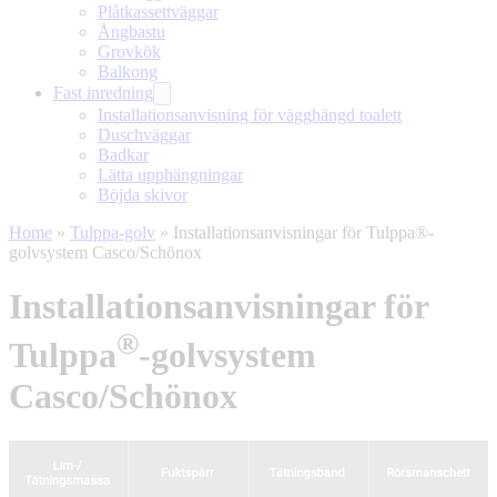
Plåtkassettväggar
Ångbastu
Grovkök
Balkong
Fast inredning
Installationsanvisning för vägghängd toalett
Duschväggar
Badkar
Lätta upphängningar
Böjda skivor
Home
»
Tulppa-golv
»
Installationsanvisningar för Tulppa®-
golvsystem Casco/Schönox
Installationsanvisningar för
®
Tulppa
-golvsystem
Casco/Schönox