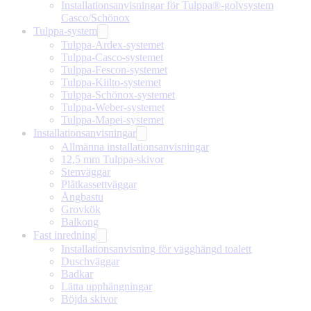
Installationsanvisningar för Tulppa®-golvsystem
Casco/Schönox
Tulppa-system
Tulppa-Ardex-systemet
Tulppa-Casco-systemet
Tulppa-Fescon-systemet
Tulppa-Kiilto-systemet
Tulppa-Schönox-systemet
Tulppa-Weber-systemet
Tulppa-Mapei-systemet
Installationsanvisningar
Allmänna installationsanvisningar
12,5 mm Tulppa-skivor
Stenväggar
Plåtkassettväggar
Ångbastu
Grovkök
Balkong
Fast inredning
Installationsanvisning för vägghängd toalett
Duschväggar
Badkar
Lätta upphängningar
Böjda skivor